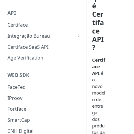
Liveness 3D
SmartCap
é
Cer
API
OCR
tifa
Certiface
FaceMatch
ce
Integração Bureau
Autenticação de Docs
API
Consulta por Aderência
?
Certiface SaaS API
Certiface Risk Detection
Age Verification
Certif
ace
API
é
WEB SDK
o
novo
FaceTec
model
IProov
o de
entre
Fortface
ga
dos
SmartCap
produ
CNH Digital
tos da