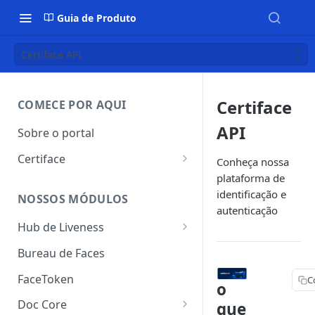
Guia de Produto
Certiface API
Certiface
COMECE POR AQUI
API
Sobre o portal
Certiface
Conheça nossa
plataforma de
Certiface ID
identificação e
NOSSOS MÓDULOS
Certiface AT
autenticação
Hub de Liveness
Liveness Ativo
Bureau de Faces
Liveness Passivo
FaceToken
C
o
Liveness Híbrido
Doc Core
que