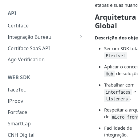
Liveness 3D
SmartCap
etapas e suas nuanc
API
OCR
Arquitetura
Global
Certiface
FaceMatch
Integração Bureau
Descrição dos obje
Autenticação de Docs
Consulta por Aderência
Certiface SaaS API
Ser um SDK tot
Flexível
Certiface Risk Detection
Age Verification
Aplicar o concei
de soluçõe
Hub
WEB SDK
Trabalhar com
FaceTec
e
interfaces
​.
listeners
IProov
Respeitar a arqu
Fortface
de
micro front
SmartCap
Facilidade de
CNH Digital
integração​.