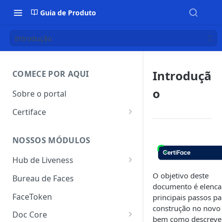
Guia de Produto
Introdução
Introduçã
COMECE POR AQUI
o
Sobre o portal
Certiface
Certiface ID
NOSSOS MÓDULOS
Certiface AT
Hub de Liveness
Liveness Ativo
O objetivo deste
Bureau de Faces
documento é elenca
Liveness Passivo
FaceToken
principais passos pa
construção no novo
Liveness Híbrido
Doc Core
bem como descreve