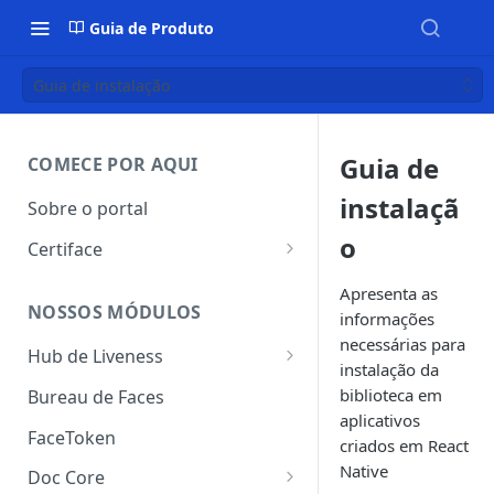
Guia de Produto
Guia de instalação
Guia de
COMECE POR AQUI
instalaçã
Sobre o portal
o
Certiface
Certiface ID
Apresenta as
NOSSOS MÓDULOS
informações
Certiface AT
necessárias para
Hub de Liveness
instalação da
Liveness Ativo
biblioteca em
Bureau de Faces
aplicativos
Liveness Passivo
FaceToken
criados em React
Liveness Híbrido
Native
Doc Core