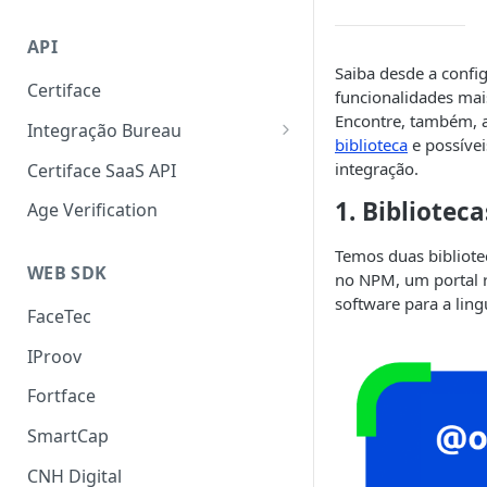
Liveness 3D
SmartCap
API
OCR
Saiba desde a confi
Certiface
FaceMatch
funcionalidades mai
Encontre, também, a
Integração Bureau
Autenticação de Docs
biblioteca
e possívei
Consulta por Aderência
integração.
Certiface SaaS API
Certiface Risk Detection
1. Biblioteca
Age Verification
Temos duas bibliote
WEB SDK
no NPM, um portal r
software para a ling
FaceTec
IProov
Fortface
SmartCap
CNH Digital