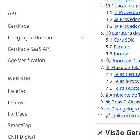
Liveness 3D
SmartCap
🔌 Criação do p
4.1
✅ Provedore
API
OCR
4.2
🧩 Provedor
Certiface
4.3
🧩 Provedor
FaceMatch
📦 Estrutura da
Integração Bureau
Autenticação de Docs
5.1
Core SDK
Consulta por Aderência
5.2
Facetec
Certiface SaaS API
5.3
Iproov
Certiface Risk Detection
Age Verification
🔍 Principais C
📱 Fluxo de Tela
7.1
Telas CertiF
WEB SDK
7.2
Telas iProov
7.3
Telas Facete
FaceTec
🧪 Ambiente de 
🛠️ Boas Prática
IProov
📜 Changelogs 
Fortface
🔗 Links extern
SmartCap
📌 Visão Ger
CNH Digital