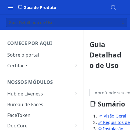
Guia de Produto
Guia Detalhado de Uso
Guia
COMECE POR AQUI
Detalhad
Sobre o portal
o de Uso
Certiface
Certiface ID
NOSSOS MÓDULOS
Certiface AT
Aprofunde seu en
Hub de Liveness
Liveness Ativo
📑 Sumário
Bureau de Faces
Liveness Passivo
FaceToken
📌 Visão Geral
✅ Requisitos de
Liveness Híbrido
Doc Core
⚙️ Instalação