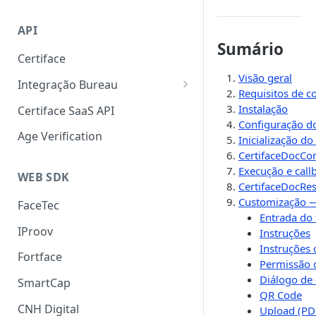
Liveness 3D
SmartCap
API
OCR
Sumário
Certiface
FaceMatch
Visão geral
Integração Bureau
Autenticação de Docs
Requisitos de c
Consulta por Aderência
Instalação
Certiface SaaS API
Configuração d
Certiface Risk Detection
Age Verification
Inicialização d
CertifaceDocCon
Execução e call
WEB SDK
CertifaceDocRes
Customização 
FaceTec
Entrada do
IProov
Instruções
Instruções
Fortface
Permissão 
Diálogo de
SmartCap
QR Code
CNH Digital
Upload (PDF