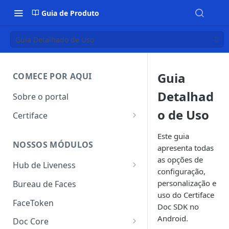
Guia de Produto
Guia Detalhado de Uso
Guia
COMECE POR AQUI
Detalhad
Sobre o portal
o de Uso
Certiface
Certiface ID
Este guia
NOSSOS MÓDULOS
apresenta todas
Certiface AT
as opções de
Hub de Liveness
configuração,
Liveness Ativo
personalização e
Bureau de Faces
uso do Certiface
Liveness Passivo
FaceToken
Doc SDK no
Liveness Híbrido
Android.
Doc Core