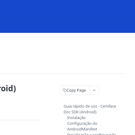
roid)
Copy Page
Guia rápido de uso - Certiface
Doc SDK (Android)
Instalação
Configuração do
AndroidManifest
Inicialização e configuração