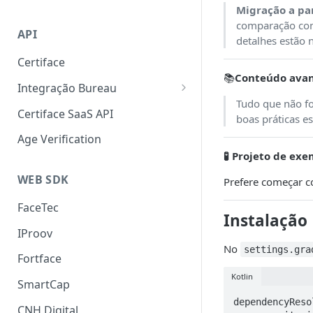
Migração a par
Liveness 3D
SmartCap
comparação com 
API
OCR
detalhes estão
Certiface
FaceMatch
📚
Conteúdo ava
Integração Bureau
Autenticação de Docs
Tudo que não f
Consulta por Aderência
Certiface SaaS API
boas práticas e
Certiface Risk Detection
Age Verification
🧪 Projeto de ex
WEB SDK
Prefere começar co
FaceTec
Instalação
IProov
No
settings.gra
Fortface
Kotlin
SmartCap
dependencyReso
CNH Digital