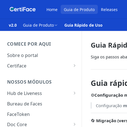
Home
Guia de Produto
Releases
v2.0
Guia de Produto
Guia Rápido de Uso
Guia Rápid
COMECE POR AQUI
Sobre o portal
Siga os passos ab
Certiface
Certiface ID
Guia rápi
NOSSOS MÓDULOS
Certiface AT
Hub de Liveness
⚙️
Configuração 
Liveness Ativo
Bureau de Faces
Configuração
m
Liveness Passivo
FaceToken
🔄
Migração (ver
Liveness Híbrido
Doc Core