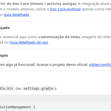
tir do Doc Core (Intent / activity antiga)
: A integração atual 
o modelo anterior, utilize o
Doc Core Android
apenas como refe
 no
guia detalhado
.
nçado
or essencial aqui como
customização de telas
, imagens de refer
stá no
Guia detalhado de uso
.
emplo
m algo já funcional? Acesse o projeto demo oficial:
oititec/cert
(ou
):
dle.kts
settings.gradle
lutionManagement {
