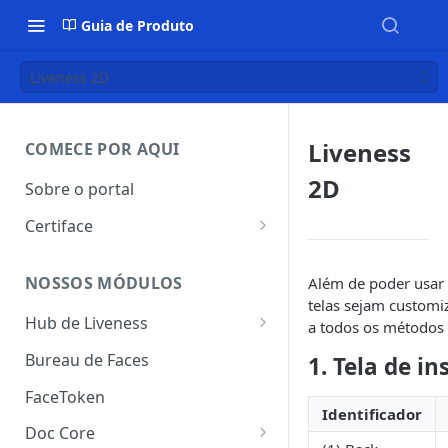
Guia de Produto
Liveness 2D
Liveness
COMECE POR AQUI
2D
Sobre o portal
Certiface
Certiface ID
NOSSOS MÓDULOS
Além de poder usar
Certiface AT
telas sejam customiz
Hub de Liveness
a todos os métodos
Liveness Ativo
Bureau de Faces
1. Tela de i
Liveness Passivo
FaceToken
Identificador
Liveness Híbrido
Doc Core