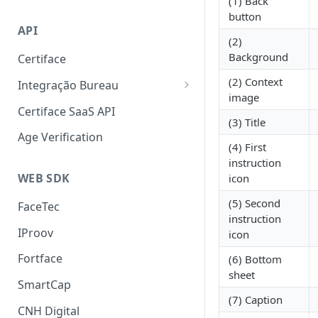
(1) Back
Liveness 3D
SmartCap
button
API
OCR
(2)
Background
Certiface
FaceMatch
(2) Context
Integração Bureau
Autenticação de Docs
image
Consulta por Aderência
Certiface SaaS API
(3) Title
Certiface Risk Detection
Age Verification
(4) First
instruction
WEB SDK
icon
(5) Second
FaceTec
instruction
IProov
icon
Fortface
(6) Bottom
sheet
SmartCap
(7) Caption
CNH Digital