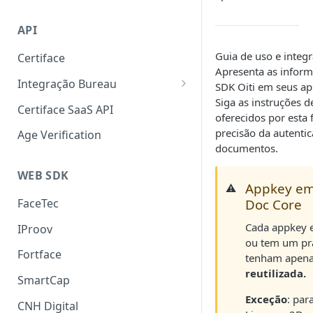
Liveness 3D
SmartCap
API
OCR
Guia de uso e integ
Certiface
FaceMatch
Apresenta as inform
Integração Bureau
Autenticação de Docs
SDK Oiti em seus apl
Siga as instruções 
Consulta por Aderência
Certiface SaaS API
oferecidos por esta
Certiface Risk Detection
precisão da autentic
Age Verification
documentos.
WEB SDK
Appkey em
⚠️
Doc Core
FaceTec
Cada appkey e
IProov
ou tem um pra
Fortface
tenham apena
reutilizada.
SmartCap
Exceção
: par
CNH Digital