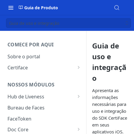
Guia de Produto
Guia de uso e integração
Guia de
COMECE POR AQUI
uso e
Sobre o portal
integraçã
Certiface
Certiface ID
o
NOSSOS MÓDULOS
Certiface AT
Apresenta as
Hub de Liveness
informações
necessárias para
Liveness Ativo
Bureau de Faces
uso e integração
Liveness Passivo
do SDK CertiFace
FaceToken
em seus
Liveness Híbrido
Doc Core
aplicativos iOS.